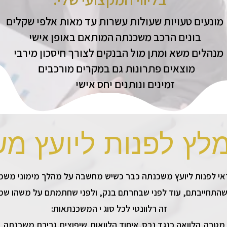
ת שעולות עשרות עד מאות אלפי שקלים
 משכנתה המותאם באופן אישי
מתן מול הבנקים לצורך חיסכון מירבי
ונות גם במקרים מורכבים
נותנים יחס אישי
מלץ לפנות ליועץ מ
 שהתחייבתם, עוד לפני שבחרתם בנק, ולפני שחתמתם על משהו שמ
:זה רלוונטי לכל סוג י המשכנתאות
רה,הלוואה כנגד נכס,איחוד הלוואות,שיפוצים,גרירת משכנתה,עז