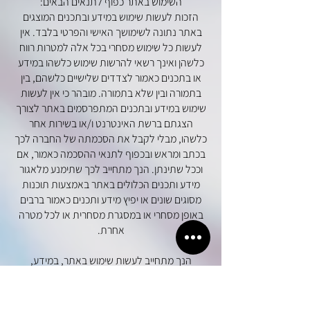
השימוש באתר כפוף לתנאים הבאים:
הזכות לעשות שימוש במידע ובתכנים המוצגים
באתר נתונה לשימושך האישי והפרטי בלבד. אין
לעשות כל שימוש מסחרי בכל אלה למטרות רווח
כלשהן ואינך רשאי להרשות שימוש כלשהו במידע
או בתכנים כאמור לצדדים שלישיים כלשהם, בין
בתמורה ובין שלא בתמורה. מובהר כי אין לעשות
שימוש במידע ובתכנים המתפרסמים באתר לצורך
הצגתם ברשת האינטרנט ו/או בשירות אחר
כלשהו, מבלי לקבל את הסכמתה של החברה לכך
בכתב ומראש ובכפוף לתנאי ההסכמה כאמור, אם
וככל שתינתן. הנך מתחייב לכך שתימנע מלאגור
מידע ותכנים הכלולים באתר באמצעות תוכנות
מסוגים שונים או יפיץ מידע ותכנים כאמור ברבים
באופן מסחרי או במסגרת מסחרית או לכל מטרה
אחרת.
הנך מתחייב לעשות שימוש באתר, במידע,
בתכנים, בשירותים המופצים או הכלולים בו אך ורק
על פי החוק ובהתאם להוראות תנאי השימוש.