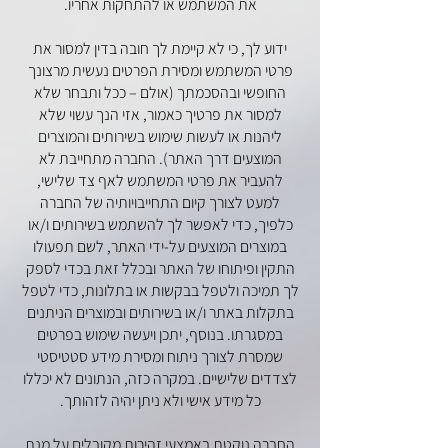
את המשתמש או להתחקות אחריו.
ידוע לך, כי לא קיימת לך חובה בדין למסור את
פרטי המשתמש ומסירת הפרטים נעשית מרצונך
החופשי ובהסכמתך (אולם – ככל ותבחר שלא
למסור את פרטיך כאמור, אזי הנך עשוי שלא
ליהנות או לעשות שימוש בשירותים והמוצרים
המוצעים דרך האתר). החברה מתחייבת לא
להעביר את פרטי המשתמש לאף צד שלישי,
למעט לצורך קיום התחייבויותיה של החברה
כלפיך, כדי לאפשר לך להשתמש בשירותים ו/או
במוצרים המוצעים על-ידי האתר, לשם תפעולו
התקין ופיתוחו של האתר ובכלל זאת בכדי לספק
לך תמיכה ולטפל בבקשות או בתלונות, כדי לטפל
בתקלות באתר ו/או בשירותים ובמוצרים הניתנים
במסגרתו. בנוסף, יתכן ויעשה שימוש בפרטים
שמסרת לצורך ניתוח ומסירת מידע סטטיסטי
לצדדים שלישיים. במקרה כזה, הנתונים לא יכללו
כל מידע אישי ולא ניתן יהיה לזהותך.
החברה נוקטת באמצעי זהירות מקובלים על מנת