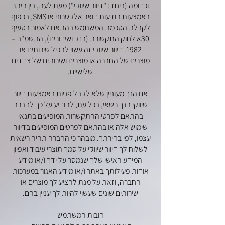
וכדומה (ביחד: "דיוור שיווקי") מעת לעת, בין היתר
באמצעות הודעות דואר אלקטרוני או SMS, בכפוף
לקבלת הסכמת המשתמש בהתאם לאמור בסעיף
30א לחוק התקשורת (בזק ושידורים), התשמ"ב –
1982. דיוור שיווקי זה עשוי להכיל שירותים או
מוצרים של החברה או מוצרים ושירותים של צדדים
שלישיים.
אם הנך מעוניין שלא לקבל פניות באמצעות דיוור
שיווקי הנך רשאי, בכל עת, להודיע על כך לחברה
בהתאם לפרטי ההתקשרות המופיעים בתנאי
שימוש אלה או בהתאם לפרטים המופיעים בדיוור
עצמו, לפי בחירתך. מובהר כי החברה תהיה רשאית
לשלוח לך דיוור שיווקי על סמך תוצרי עיבוד ואפיון
המידע האישי שלך שנמסר על ידך ו/או מידע
אודות פעילותך באתר ו/או מידע האגור במערכות
החברה, וזאת על מנת להציע לך מוצרים או
שירותים שונים שעשוי להיות לך עניין בהם.
חובות המשתמש