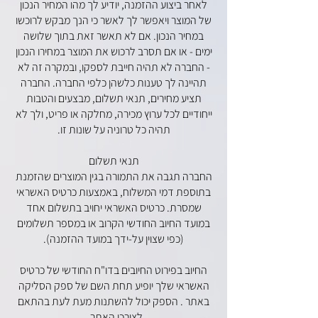
לאחר ביצוע ההזמנה, יודיע לך מהו המחיר הנכון
של המוצר ויאפשר לך לאשר כי הנך מבקש לרוכשו
במחיר הנכון. אם לא תאשר זאת בתוך שלושה
ימים - או אם תסרב לרכוש את המוצר במחירו הנכון
- החברה לא תהיה חייבת לספקו, ובמקרה זה לא
תהיינה לך טענות כלשהן כלפי החברה. החברה
תציע מחירים, תנאי תשלום, מבצעים והטבות
ייחודיים לכל ערוץ מכירה, מחלקה או פריט, ולך לא
תהיה כל טרוניה על שונות זו.
תנאי תשלום
החברה תגבה את התמורה בגין המוצרים שהזמנת
בתוספת דמי המשלוח, באמצעות כרטיס האשראי
שמסרת. כרטיס האשראי יחויב בתשלום אחד
במועד החיוב החודשי הקרוב או במספר תשלומים
(כפי שצוין על-ידך במועד ההזמנה).
החיוב בפירוט החיובים בדו"ח החודשי של כרטיס
האשראי שלך יופיע תחת השם של ספק הסליקה
באתר . הספק יכול להשתנות מעת לעת בהתאם
לצורכי האתר .