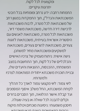
ומקצועית לכל לקוח.
יתרונות עיקריים:
התמחות רחבה: ידע נרחב ומומחיות בכל היבטי
המשכנתאות והנדל"ן, תוך התמקדות במגוון רחב
של משכנתאות לכל מטרה, לרבות משכנתאות
לרכישת דירה חדשה, משכנתאות משפרי דיור,
משכנתאות לכל מטרה, משכנתאות לאנשים עם
היסטוריה אשראית בעייתית, משכנתאות לזוגות
צעירים, משכנתאות להורים צעירים, משכנתאות
למשקיעים ומשכנתאות מחיר למשתכן.
גישה אישית: ניתוח מעמיק של צרכיו האישיים
והכלכליים של כל לקוח, תוך התחשבות במצב
המשפחתי, ההכנסות, ההוצאות והיעדים שלו,
ובניית תוכנית משכנתא ייחודית המותאמת לצרכיו
ולמטרותיו.
ליווי צמוד: ליווי מקצועי צמוד לאורך כל תהליך
לקיחת המשכנתא, החל משלב איסוף המסמכים
ועד קבלת אישור ההלוואה, תוך הסברים ברורים
וקלים להבנה לכל שאלה או בעיה שעולה.
חיסכון משמעותי: ניסיונות מוכחים ויכולות מיקוח
גבוהות המאפשרות השגת תנאי משכנתא