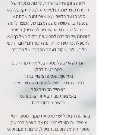
לרעה בזמן שהיו ברשותך, לרבות במקרה של
החזרת מוצר שנפגם ו/או ניזוק ו/או התקלקל ו/או
ספג פגיעה כלשהי ו/או שאריזתו הושחתה או
שנעשה בו שימוש המשנה מצבו של המוצר לרעה
(ובכלל זה ביצוע אקטיבציה למוצרים), כפופה
לזכותה של החברה לתבוע את נזקיה בשל כך ו/או
להפעלת כל סעד או תרופה העומדים לחברה לפי
כל דין, לפי שיקול דעתה הבלעדי של החברה.
הנך רשאי לבטל עסקה בכל אחת מהדרכים
המפורטות להלן:
בטלפון/ווטסאפ המצויין באתר
בפנייה בדואר רשום לכתובת המצויה באתר
באימייל המצוי באתר
באמצעות פנייה באתר האינטרנט
ברשתות החברתיות
בהודעת הביטול יש לפרט את שמך , מספר הנייד ,
אימייל , וכן מומלץ לציין גם את תאריך הרכישה,
מספר ההזמנה וסיבת הביטול, לרבות הפגם או אי