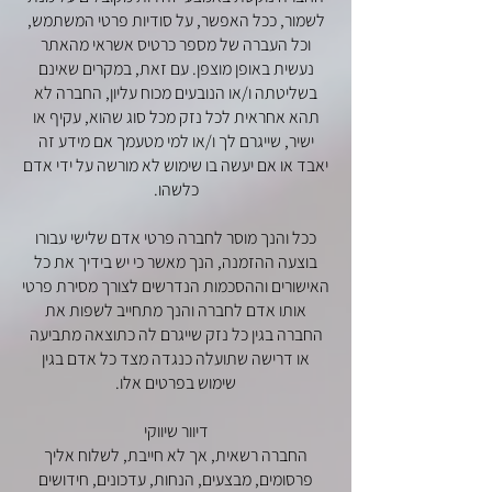
לשמור, ככל האפשר, על סודיות פרטי המשתמש,
וכל העברה של מספר כרטיס אשראי מהאתר
נעשית באופן מוצפן. עם זאת, במקרים שאינם
בשליטתה ו/או הנובעים מכוח עליון, החברה לא
תהא אחראית לכל נזק מכל סוג שהוא, עקיף או
ישיר, שייגרם לך ו/או למי מטעמך אם מידע זה
יאבד או אם יעשה בו שימוש לא מורשה על ידי אדם
כלשהו.
ככל והנך מוסר לחברה פרטי אדם שלישי עבורו
בוצעה ההזמנה, הנך מאשר כי יש בידיך את כל
האישורים וההסכמות הנדרשים לצורך מסירת פרטי
אותו אדם לחברה והנך מתחייב לשפות את
החברה בגין כל נזק שייגרם לה כתוצאה מתביעה
או דרישה שתועלה כנגדה מצד כל אדם בגין
שימוש בפרטים אלו.
דיוור שיווקי
החברה רשאית, אך לא חייבת, לשלוח אליך
פרסומים, מבצעים, הנחות, עדכונים, חידושים