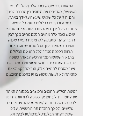
הוראות תנאי שימוש ומכר אלה (להלן: "תנאי
השימוש") מסדירים את היחסים בין החברה לבינך
והם יחולו על כל שימוש שייעשה על-ידך באתר,
במידע ובתכנים הכלולים בו ועל כל רכישה
שתתבצע על-ידך באמצעות האתר. מאחר שתנאי
שימוש ומכר אלה מהווים הסכם מחייב בינך לבין
החברה, הנך מתבקש לקרוא את תנאי השימוש
והמכר במלואם בעיון. הגלישה והשימוש באתר
תהווה הסכמה מצדך לכל התנאים הכלולים
בתנאי השימוש והמכר והרכישה באתר כפופה
לתנאים המפורטים בתנאי שימוש ומכר אלה. אם
אינך מסכים לתנאים אלה, הנך מתבקש לצאת
מהאתר ולא לעשות שימוש בו או בתכנים המוצגים
בו.
זמינות המידע, התכנים והמוצרים במסגרת האתר
אינה תמידית ולעיתים אף כפופה להוראות הדין או
להסכמים של החברה ו/או מי מטעמה עם צדדים
שלישיים, לפיכך החברה תהיה רשאית, על פי
שיקול דעתה הבלעדי, לעדכן ו/או לבטל ו/או