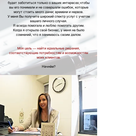
будет заботиться только о ваших интересах,чтобы
вы его понимали и не совершали ошибок, которые
могут стоить много денег, времени и нервов.
У меня Вы получите широкий спектр услуг с учетом
вашего личного случая.
Я всегда помогала и люблю помогать другим.
Когда я открыла свой бизнес, у меня не было
сомнений, что я занимаюсь своим делом.
Моя цель — найти идеальные решения,
соответствующие потребностям и возможностям
моих клиентов.
Начнём?