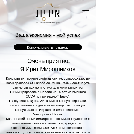
Ваша экономия – мой успех
Консультация в подарок
!Очень приятно
Я Ирит Мирошников
Консультант по ипотеке(машканте), сопровождаю во
всём процессе от начала до конца, чтобы достигнуть
самую выгодную ипотеку для моих клиентов.
Я иммигрировала в Израиль в 15 лет из бывшего
СССР по программе "Наале".
Я выпускница курса Эйтаним по консультированию
по ипотечным кредитам и партнёр в Ассоциации
консультантов Израиля и имею диплом от
Университа Птуха.
Как бывший новый иммигрант, я понимаю трудности с
пониманием языка и конечно же, трудности с
банковскими терминами .Когда вы совершаете
важную сделку в своей жизни вам нужен кто-то, кто